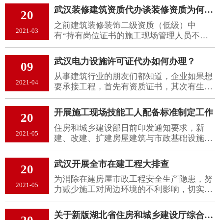
限公司拥有丰富的资源优势和专业团队,为企
武汉装修建筑资质代办谈装修资质为何办理这么难
20
业的各种需求提供多元化的资质代办,全程专
之前建筑装修装饰二级资质（低级）中
员跟进，以好的服务，较快的速度交付所
2021-03
有“持有岗位证书的施工现场管理人员不少
托。
于10人，且施工员、质量员、安全员、材料
员、造价员、劳务员、资料员等人员齐
武汉电力设施许可证代办如何办理？
09
全”的要求。现在建筑装修装饰二级资质标
从事建筑行业的朋友们都知道，企业如果想
准为
2021-04
要承接工程，首先有资质证书，其次有生产
许可证书方可招投标，承接工程
开展施工现场技能工人配备标准制定工作
20
住房和城乡建设部日前印发通知要求，新
2021-05
建、改建、扩建房屋建筑与市政基础设施工
程建设项目，均应制定相应的施工现场技能
工人配备标准。
武汉开展全市在建工程大排查
20
为消除在建房屋市政工程安全生产隐患，努
2021-05
力减少施工对周边环境的不利影响，切实提
升城建精细化、标准化水平，现决定从即日
起在全市范围内组织开展在建房屋市政工程
关于新版湖北省住房和城乡建设厅综合政务服务平台上线运行的通知