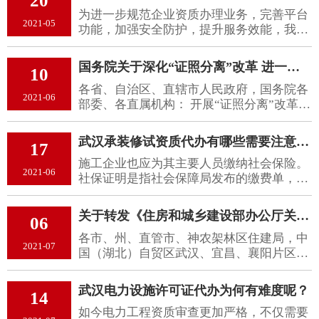
20
安全文明施工大排查行动。现就有关事项通
为进一步规范企业资质办理业务，完善平台
知如下：
2021-05
功能，加强安全防护，提升服务效能，我厅
对原湖北省住房和城乡建设厅行政审批信息
平台（以下简称“旧平台”）升级改版，建成
国务院关于深化“证照分离”改革 进一步激发市场主体发展活力的通知
10
了新版湖北省住房和城乡建设厅综合政务服
各省、自治区、直辖市人民政府，国务院各
务平台（以下简称“新平台”），现就新旧平
2021-06
部委、各直属机构： 开展“证照分离”改革，
台相关使用事项通知如下：
是落实党中央、国务院重大决策部署，深
化“放管服”改革、优化营商环境的重要举
武汉承装修试资质代办有哪些需要注意的要点？
17
措，对于正确处理政府和市场关系、加快完
施工企业也应为其主要人员缴纳社会保险。
善社会主义市场经济体制具有重大意义。为
2021-06
社保证明是指社会保障局发布的缴费单，详
深化“证照分离”改革，进一步激发市场主体
细规定了社会保险申请人的电脑号码，身份
发展活力，国务院决定在全国范围内推
证号码，开始缴费时间和结束时间以及缴费
行“证照分离”改革全覆盖，并在自由贸易试
关于转发《住房和城乡建设部办公厅关于做好建筑业“证照分离”改革衔接有关工作的通知》的通知
06
金额。
验区加大改革试点力度。现就有关事项通知
各市、州、直管市、神农架林区住建局，中
如下：
2021-07
国（湖北）自贸区武汉、宜昌、襄阳片区，
各有关企业： 现将《住房和城乡建设部办公
厅关于做好建筑业“证照分离”改革衔接有关
武汉电力设施许可证代办为何有难度呢？
14
工作的通知》（建办市〔2021〕30号）转发
如今电力工程资质审查更加严格，不仅需要
你们，请按有关要求抓好落实，并就有关事