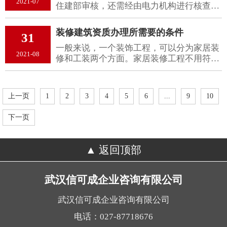
2021-07
住建部审核，还需经由电力机构进行核查。
项通知如下：
这要求申请企业需准备并提交两份材料。由
于各部门审核要求不同，也很难保证会通过
装修建筑资质办理所需要的条件
31
审核。
一般来说，一个装饰工程，可以分为家居装
2021-08
修和工装两个方面。家居装修工程不用符合
资格，因此您无需知道装修资质怎么办理。
但是，在项目的建设中，有必要申请建筑装
饰和装饰工程的资格
上一页
1
2
3
4
5
6
...
9
10
下一页
返回顶部
武汉信可成企业咨询有限公司
武汉信可成企业咨询有限公司
电话：027-87718676