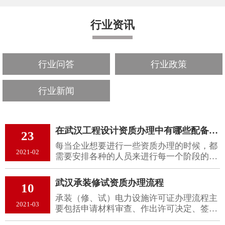
行业资讯
行业问答
行业政策
行业新闻
在武汉工程设计资质办理中有哪些配备人员?
23
每当企业想要进行一些资质办理的时候，都
2021-02
需要安排各种的人员来进行每一个阶段的操
作，而这些操作人员都是具有一定资历的人
员，他们会将自己负责的部分较好的完成
武汉承装修试资质办理流程
10
好，接下来我们就来看一下在武汉工程设计
承装（修、试）电力设施许可证办理流程主
资质办理中企业需得具备哪些配备人员。
2021-03
要包括申请材料审查、作出许可决定、签发
许可决定书三个环节。商祺企业管理咨询有