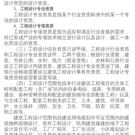
设计类型的设计资质。
3、工程设计专业资质
工程设计专业资质是指某个行业资质标准中的某一个专
业的设计资质。
4、工程设计专项资质
工程设计专项资质是指为适应和满足行业发展的需求，
对已形成产业的专项技术独立进行设计以及设计、施工一体
化而设立的资质。
（三）工程设计综合资质只设甲级。工程设计行业资质
和工程设计专业资质设甲、乙两个级别；根据行业需要，建
筑、市政公用、水利、电力（限送变电）、农林和公路行业
设立工程设计丙级资质，建筑工程设计专业资质设丁级。建
筑行业根据需要设立建筑工程设计事务所资质。工程设计专
项资质根据需要设置等级。
（四）工程设计范围包括本行业建设工程项目的主体工
程和配套工程（含厂/矿区内的自备电站、道路、专用铁路、
通信、各种管网管线和配套的建筑物等全部配套工程）以及
与主体工程、配套工程相关的工艺、土木、建筑、环境保
护、水土保持、消防、安全、卫生、节能、防雷、抗震、照
明工程等。
建筑工程设计范围包括建设用地规划许可证范围内的建
筑物构筑物设计、室外工程设计、民用建筑修建的地下工程
设计及住宅小区、工厂厂前区、工厂生活区、小区规划设计
及单体设计等，以及所包含的相关专业的设计内容（总平面