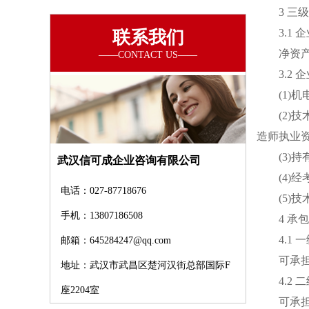
3 三级
3.1 企
联系我们
净资产 8
3.2 企
(1)机电
(2)技
造师执业资
(3)持
武汉信可成企业咨询有限公司
(4)经考
电话：027-87718676
(5)技术
手机：13807186508
4 承包
4.1 一
邮箱：645284247@qq.com
可承担各
地址：武汉市武昌区楚河汉街总部国际F
4.2 二
座2204室
可承担单项