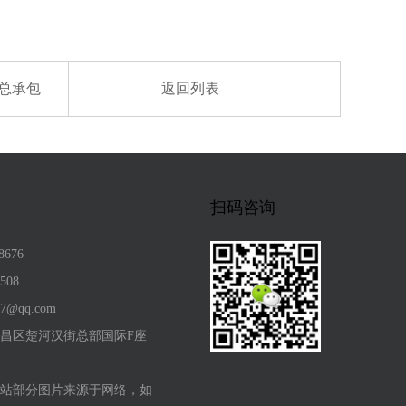
总承包
返回列表
扫码咨询
8676
508
7@qq.com
昌区楚河汉街总部国际F座
站部分图片来源于网络，如