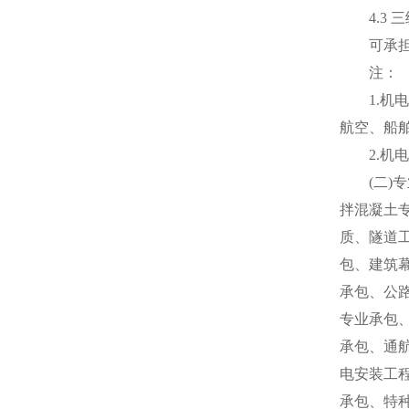
4.3 三
可承担单项
注：
1.机电
航空、船
2.机电
(二)专
拌混凝土
质、隧道
包、建筑
承包、公
专业承包
承包、通
电安装工
承包、特