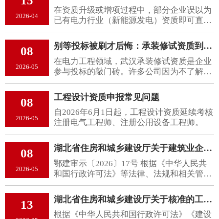
15
宽了业务承接范围，为参与更复杂的电力项
在资质升级或增项过程中，部分企业误以为
目奠定基础。
2026-04
已有电力行业（新能源发电）资质即可直接
涵盖送变电内容。但新能源发电资质主要针
对风电、光伏等电源点设计，其配套的升压
别等投标被刷才后悔：承装修试资质到底从哪一步开始办？
08
站或送出线路若电压等级较高，仍需单独取
在电力工程领域，武汉承装修试资质是企业
得相应级别的送电或变电工程设计资质。
2026-05
参与投标的敲门砖。许多公司因为不了解办
理流程，等到项目竞标时才发现资质不全，
错失机会。与其临时抱佛脚，不如提前规
工程设计资质申报常见问题
08
划，从基础步骤入手，确保资质申请顺利通
自2026年6月1日起，工程设计资质延续考核
过。
2026-05
注册电气工程师、注册公用设备工程师。
湖北省住房和城乡建设厅关于建筑业企业资质、建设工程质量检测机构资质审查意见的公示
08
鄂建审示〔2026〕17号 根据《中华人民共
2026-05
和国行政许可法》等法律、法规和相关管理
规定，我厅组织对建设工程企业所提交的申
报资料进行了审查。现将审查意见予以公示
湖北省住房和城乡建设厅关于核准的工程勘察设计企业资质名单的公告
13
（附件），并将有关事项通知如下：
根据《中华人民共和国行政许可法》《建设