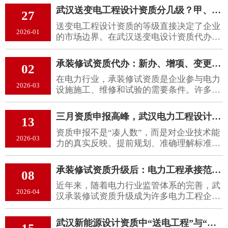
许多企业容易将两者混淆，导致在资质申请
武汉送变电工程设计资质分几级？甲、乙级到底能接什么项目？
27
过程中效率降低甚至延误业务拓展。本文将
送变电工程设计资质的等级直接决定了企业
详细解析二者的区别，帮助企业更清晰地规
2026-01
的市场边界。在武汉送变电设计资质代办过
划资质发展策略。
程中，合理评估自身条件、准确匹配业务目
标，是顺利取得资质并实现可持续发展的关
承装修试资质代办：新办、增项、变更区别和注意事项
02
键一步。
在电力行业，承装修试资质是企业参与电力
2026-03
设施施工、维修和试验的需要条件。许多企
业会选择通过武汉承装修试资质代办​来办理
相关业务，但不同业务类型如新办、增项、
三月资质申报高峰，武汉电力工程设计乙级资质需配几名注册电气工程师？
13
变更之间存在明显区别，了解这些差异有助
资质申报不是“凑人数”，而是对企业技术能
于企业更合理地规划资质申请策略。
2026-03
力的真实反映。提前规划、准确理解标准，
才能让申报过程更顺畅、结果更可靠。
承装修试资质升级后：电力工程承接范围与优势分析
08
近年来，随着电力行业监管体系的完善，武
2026-04
汉承装修试资质升级​成为许多电力工程企业
提升竞争力的关键一步。资质等级的提升不
仅意味着企业技术实力得到认可，更直接拓
武汉新能源设计资质中“送电工程”与“变电工程”专业合并申报的常见误区