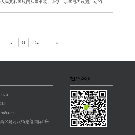
定，在中华人民共和国境内从事承装、承修、承试电力设施活动的，应
输电、供电、受电电力设施的安装、维修和试验。
...
11
12
下一页
扫码咨询
8676
508
7@qq.com
昌区楚河汉街总部国际F座