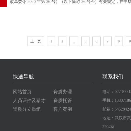
改革委令 2020 年第 36 号）（以下简称 36 号令）有关规
当按规定取得许可证。上述“承装、承修、承试电力设施”，是指对
上一页
1
2
...
5
6
7
8
9
快速导航
联系我们
网站首页
资质办理
电话：027-8771
人员证件及猎才
资质托管
手机：13807186
资质分立重组
客户案例
邮箱：64528424
地址：武汉市武
2204室