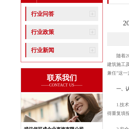
行业问答
行业政策
行业新闻
随着20
建筑施工
兼任”这
联系我们
一、
1.技术
得重复填