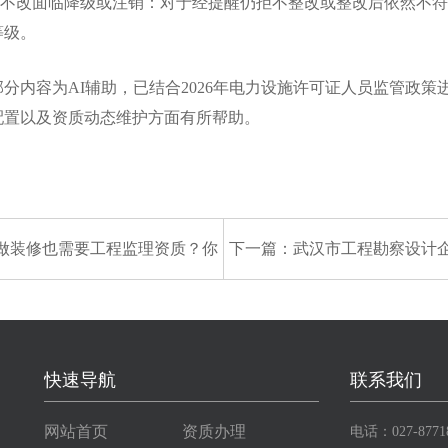
不改面临降级或注销：对于经提醒仍拒不整改或整改后依然不符
等级。
内容为AI辅助，已结合2026年电力设施许可证人员监管政策
配置以及资质动态维护方面有所帮助。
做装修也需要工程监理资质？你
下一篇：
武汉市工程勘察设计
可能误解了“类别”两个字
查意见的公示（委托审查202
批）
快速导航
联系我们
网站首页
资质办理
电话：027-8771