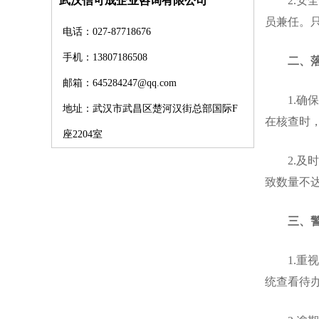
2.安全
武汉信可成企业咨询有限公司
员兼任。
电话：027-87718676
手机：13807186508
二、落
邮箱：645284247@qq.com
1.确保
地址：武汉市武昌区楚河汉街总部国际F
在核查时
座2204室
2.及时
致数量不
三、
1.重视
统查看待