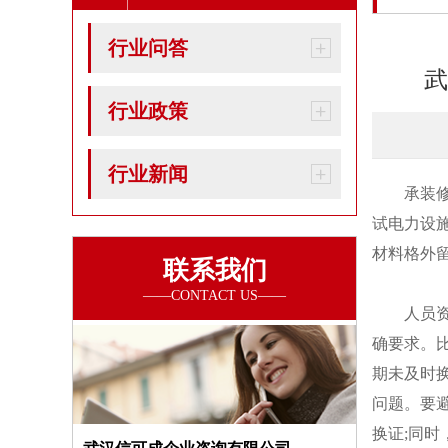
行业问答
武
行业政策
行业新闻
承装修试
试电力设
材料格外留
联系我们
人员资质
确要求。
期未及时
问题。要
换证;同