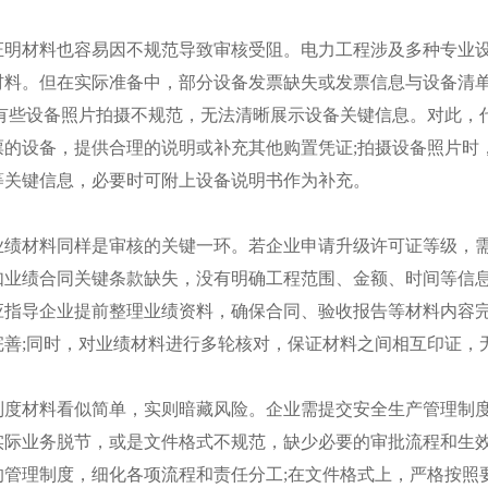
材料也容易因不规范导致审核受阻。电力工程涉及多种专业设
材料。但在实际准备中，部分设备发票缺失或发票信息与设备清
还有些设备照片拍摄不规范，无法清晰展示设备关键信息。对此，
票的设备，提供合理的说明或补充其他购置凭证;拍摄设备照片时
等关键信息，必要时可附上设备说明书作为补充。
材料同样是审核的关键一环。若企业申请升级许可证等级，需
如业绩合同关键条款缺失，没有明确工程范围、金额、时间等信息
应指导企业提前整理业绩资料，确保合同、验收报告等材料内容
完善;同时，对业绩材料进行多轮核对，保证材料之间相互印证，
材料看似简单，实则暗藏风险。企业需提交安全生产管理制度
实际业务脱节，或是文件格式不规范，缺少必要的审批流程和生
的管理制度，细化各项流程和责任分工;在文件格式上，严格按照