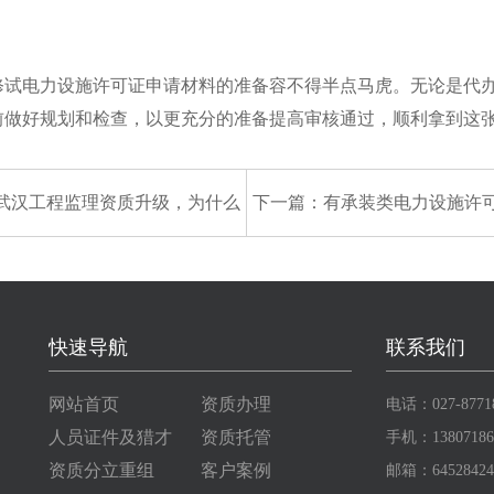
电力设施许可证申请材料的准备容不得半点马虎。无论是代办
前做好规划和检查，以更充分的准备提高审核通过，顺利拿到这张
武汉工程监理资质升级，为什么
下一篇：
有承装类电力设施许
要重视信用记录？
维修和试验吗
快速导航
联系我们
网站首页
资质办理
电话：027-8771
人员证件及猎才
资质托管
手机：13807186
资质分立重组
客户案例
邮箱：64528424