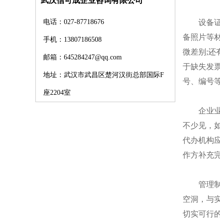
武汉信可成企业咨询有限公司
设备证明
电话：027-87718676
备照片等
手机：13807186508
微差别;
邮箱：645284247@qq.com
于缺失发
地址：武汉市武昌区楚河汉街总部国际F
号、编号
座2204室
企业业绩
不少见，
代办机构
作方补充
管理制度
空洞，与
切实可行