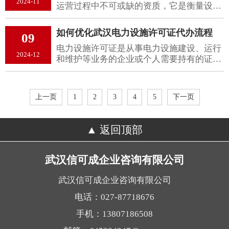
2024-11
运营过程中不可或缺的资质，它是衡量设计
这些因素共同决定了企业能否在复杂多变的
单位技术水平和能力的标志，也是工程项目
市场环境中立足。
能否顺利进行的重要前提。电力工程设计资
如何优化武汉电力设施许可证代办流程
09
质的分类主要根据设计的领域、规模和技术
电力设施许可证是从事电力设施建设、运行
难度来划分。不同类型的资质适应不同规模
2024-12
和维护等业务的企业或个人需要持有的证
和复杂程度的电力工程项目。电力工程设计
件。然而，办理这一证件的过程往往繁琐复
资质的申请和管理，受到国家相关法规和行
杂，让不少申请者感到头疼。为了帮助大家
业规范的严格要求，设计单位只有具备了相
更好地理解和优化电力设施许可证的代办流
应的资质，才能承担相应的电力工程设计任
上一页
1
2
3
4
5
下一页
程，本文将详细介绍一些实用的方法和步
务。
骤。
返回顶部
武汉信可成企业咨询有限公司
武汉信可成企业咨询有限公司
电话：027-87718676
手机：13807186508