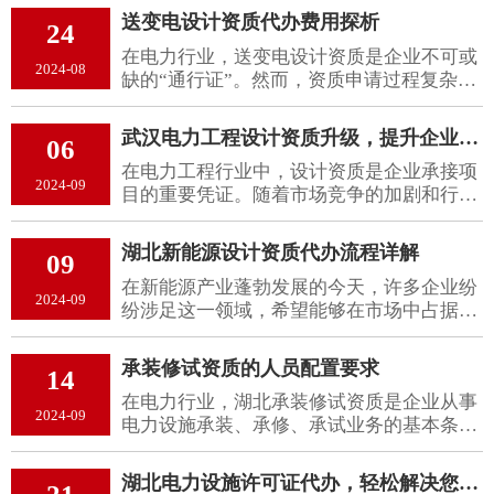
繁琐、耗时耗力，让许多企业望而却步。此
送变电设计资质代办费用探析
24
时，武汉工程监理资质代办服务的重要性便
在电力行业，送变电设计资质是企业不可或
凸显出来。
2024-08
缺的“通行证”。然而，资质申请过程复杂，
许多企业选择代办服务以节省时间和精力。
这时，武汉送变电设计资质代办​服务的收费
武汉电力工程设计资质升级，提升企业竞争力的关键
06
标准就成了企业关注的焦点。
在电力工程行业中，设计资质是企业承接项
2024-09
目的重要凭证。随着市场竞争的加剧和行业
标准的不断提高，武汉电力工程设计资质升
级​成为了企业发展的重要战略。资质升级不
湖北新能源设计资质代办流程详解
09
仅能够提升企业的市场竞争力，还能够增强
在新能源产业蓬勃发展的今天，许多企业纷
企业的品牌影响力和行业地位。
2024-09
纷涉足这一领域，希望能够在市场中占据一
席之地。然而，要想在新能源领域立足，企
业须具备相应的设计资质。对于许多初创企
承装修试资质的人员配置要求
14
业或中小型企业来说，申请新能源设计资质
在电力行业，湖北承装修试资质​是企业从事
可能是一个复杂而繁琐的过程。
2024-09
电力设施承装、承修、承试业务的基本条
件。为了获得这一资质，企业需要拥有一定
数量和专业技能的人员，以满足相关法规和
湖北电力设施许可证代办，轻松解决您的电力需求