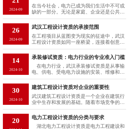
21
标准的要求。那么，承装修试资质到底需要
在当今社会，电力已成为我们生活中不可或
哪些人员呢？
2024-09
缺的一部分。无论是家庭、企业还是公共设
施，都离不开电力的支持。然而，电力设施
的安装和维护需要专业的知识和技能，以及
武汉工程设计资质的承接范围
26
相应的许可证。为了方便广大客户，湖北电
在工程项目从蓝图变为现实的征途中，武汉
力设施许可证代办​服务应运而生。
2024-09
工程设计资质​如同一座桥梁，连接着创意与
实践，确保每一项建设都能在安全、合理、
经济的前提下稳步前行。这一资质，不仅是
承装修试资质：电力行业的专业准入门槛
14
设计单位技术实力与专业水平的直接体现，
在电力行业，武汉承装修试资质是从事输
更是其能够承接项目范围的重要标尺。
2024-10
电、供电、受电电力设施的安装、维修和试
验项目的必要前提。这一资质由国家能源局
颁发，旨在确保电力设施的安装、维修和试
建筑工程设计资质对企业的重要性
30
验工作符合安全、质量和环保要求，保障电
武汉建筑工程设计资质是一个企业在建筑行
力系统的稳定运行和人民群众的生命财产安
2024-10
业中生存和发展的基础。随着市场竞争的日
全。
益激烈，拥有合法有效的设计资质不仅是企
业合法经营的证明，更是参与各类工程项目
电力工程设计资质的分类与要求
20
的前提。建筑设计资质涉及多个方面，包括
湖北电力工程设计资质是电力工程建设和
企业的技术能力、管理水平和项目经验等。