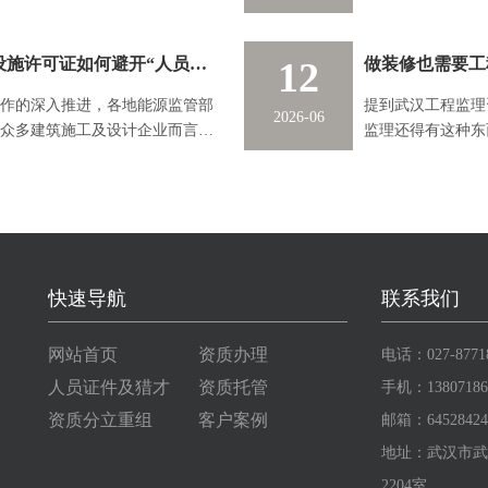
影响后续的换证进度。武汉承装
并就有关事项通知
不少落地的实质性辅助工作。
2026年监管风暴来袭！办理武汉电力设施许可证如何避开“人员兼任”红线？
12
做装修也需要工
工作的深入推进，各地能源监管部
提到武汉工程监理
2026-06
众多建筑施工及设计企业而言，
监理还得有这种东
成为重中之重。
强制，看完更晕了
解岔了。
快速导航
联系我们
网站首页
资质办理
电话：027-8771
人员证件及猎才
资质托管
手机：13807186
资质分立重组
客户案例
邮箱：64528424
地址：武汉市武
2204室