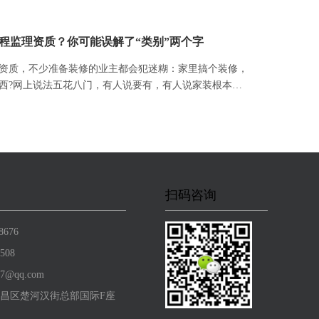
如下：
程监理资质？你可能误解了“类别”两个字
资质​，不少准备装修的业主都会犯迷糊：家里搞个装修，
西?网上说法五花八门，有人说要有，有人说家装根本不
。其实真正让人绕进去的，是"类别"这两个字被多数人理
扫码咨询
8676
508
7@qq.com
昌区楚河汉街总部国际F座