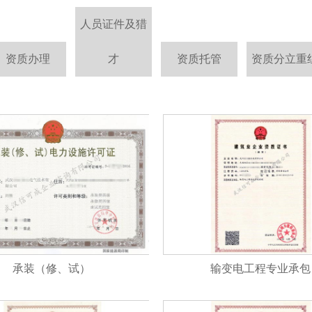
人员证件及猎
资质办理
才
资质托管
资质分立重
承装（修、试）
输变电工程专业承包