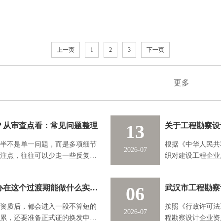
上一页
1
2
3
下一页
更多
？从审查点看：常见问题整理
13
半不是单一问题，而是多项细节
根据《中华人民共
2026-07
注点，往往可以少走一些反复补
织对建设工程企业
（附件），并将有
临时证转正式证：承装修试许可证代办在这个过渡期能做什么实质性工作？
06
资质后，都会进入一段不算短的
按照《行政许可法
2026-07
累，还要准备正式证的换发申
程勘察设计企业资